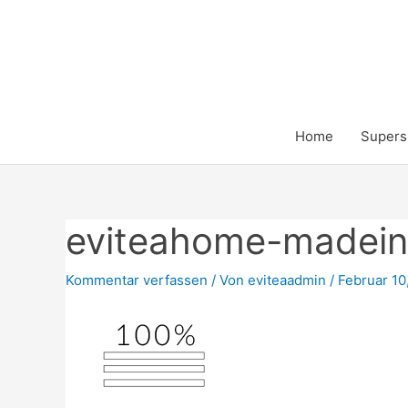
Zum
Inhalt
springen
Home
Supers
eviteahome-madei
Kommentar verfassen
/ Von
eviteaadmin
/
Februar 10