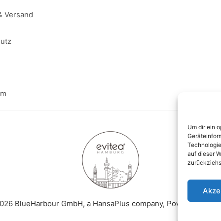
& Versand
utz
um
Um dir ein 
Geräteinfor
Technologie
auf dieser W
zurückziehs
Akze
2026 BlueHarbour GmbH, a HansaPlus company, Powered by H