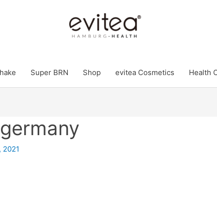
hake
Super BRN
Shop
evitea Cosmetics
Health 
ngermany
, 2021