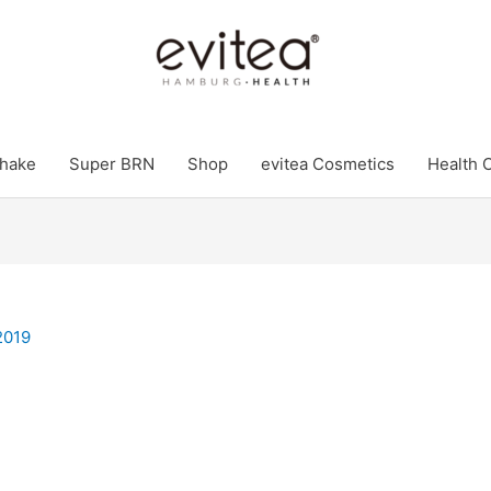
hake
Super BRN
Shop
evitea Cosmetics
Health 
2019