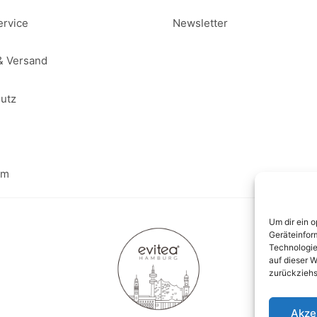
rvice
Newsletter
& Versand
utz
um
Um dir ein 
Geräteinfor
Technologie
auf dieser W
zurückziehs
Akze