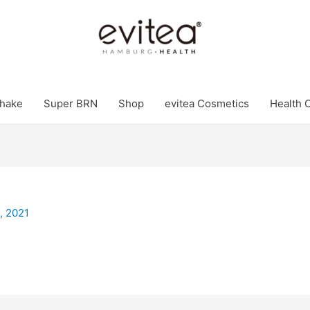
hake
Super BRN
Shop
evitea Cosmetics
Health 
, 2021