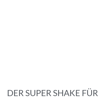
GARANTIERT 100% NATÜRLICHES
FRUCHTPULVER MIT SOJA UND
MOLKENPROTEIN.
Jetzt Kaufen
DER SUPER SHAKE FÜR